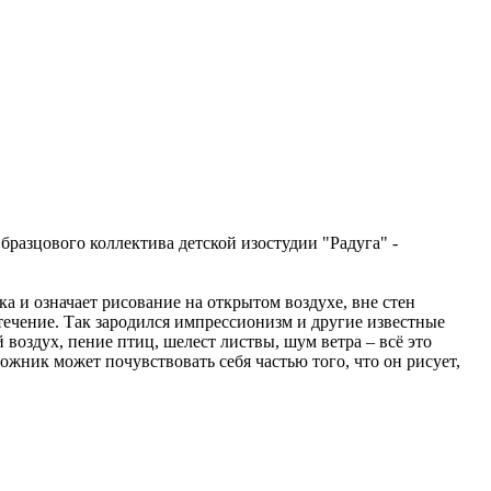
разцового коллектива детской изостудии "Радуга" -
а и означает рисование на открытом воздухе, вне стен
течение. Так зародился импрессионизм и другие известные
оздух, пение птиц, шелест листвы, шум ветра – всё это
жник может почувствовать себя частью того, что он рисует,