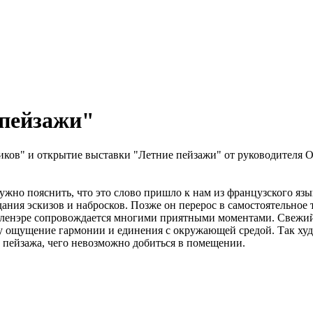
пейзажи"
ков" и открытие выставки "Летние пейзажи" от руководителя Об
жно пояснить, что это слово пришло к нам из французского язык
ния эскизов и набросков. Позже он перерос в самостоятельное 
пленэре сопровождается многими приятными моментами. Свежий в
у ощущение гармонии и единения с окружающей средой. Так худо
у пейзажа, чего невозможно добиться в помещении.