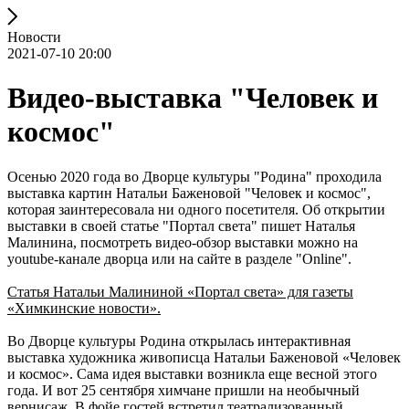
Новости
2021-07-10 20:00
Видео-выставка "Человек и
космос"
Осенью 2020 года во Дворце культуры "Родина" проходила
выставка картин Натальи Баженовой "Человек и космос",
которая заинтересовала ни одного посетителя. Об открытии
выставки в своей статье "Портал света" пишет Наталья
Малинина, посмотреть видео-обзор выставки можно на
youtube-канале дворца или на сайте в разделе "Online".
Статья Натальи Малининой «Портал света» для газеты
«Химкинские новости».
Во Дворце культуры Родина открылась интерактивная
выставка художника живописца Натальи Баженовой «Человек
и космос». Сама идея выставки возникла еще весной этого
года. И вот 25 сентября химчане пришли на необычный
вернисаж. В фойе гостей встретил театрализованный,