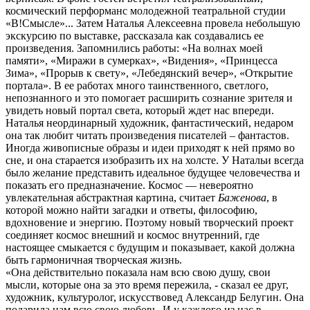
космический перформанс молодежной театральной студии
«В!Смысле»... Затем Наталья Алексеевна провела небольшую
экскурсию по выставке, рассказала как создавались ее
произведения. Запомнились работы: «На волнах моей
памяти», «Миражи в сумерках», «Видения», «Принцесса
Зима», «Прорыв к свету», «Лебедянский вечер», «Открытие
портала». В ее работах много таинственного, светлого,
непознанного и это помогает расширить сознание зрителя и
увидеть новый портал света, который ждет нас впереди.
Наталья неординарный художник, фантастический, недаром
она так любит читать произведения писателей – фантастов.
Иногда живописные образы и идеи приходят к ней прямо во
сне, и она старается изобразить их на холсте. У Натальи всегда
было желание представить идеальное будущее человечества и
показать его предназначение. Космос — невероятно
увлекательная абстрактная картина, считает
Баженова
, в
которой можно найти загадки и ответы, философию,
вдохновение и энергию. Поэтому новый творческий проект
соединяет космос внешний и космос внутренний, где
настоящее смыкается с будущим и показывает, какой должна
быть гармоничная творческая жизнь.
«Она действительно показала нам всю свою душу, свои
мысли, которые она за это время пережила, - сказал ее друг,
художник, культуролог, искусствовед Александр Белугин. Она
подарила нам всю свою любовь. И у каждого из нас в