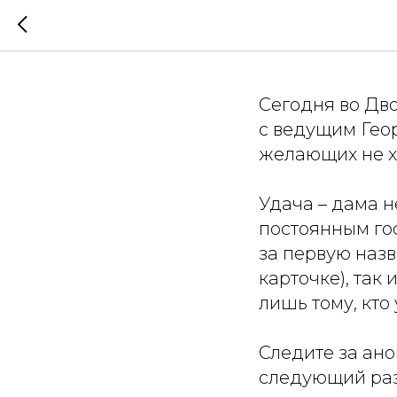
Лото «Р
Сегодня во Дв
с ведущим Геор
желающих не х
Удача – дама н
постоянным гос
за первую назв
карточке), так
лишь тому, кто
Следите за ан
следующий раз