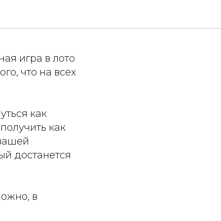
ая игра в лото
го, что на всех
уться как
 получить как
 вашей
ный достанется
ожно, в