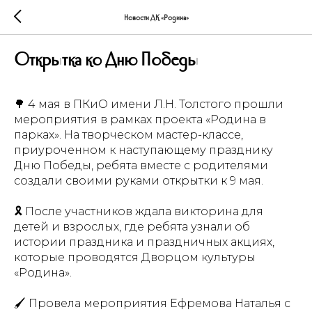
Новости ДК «Родина»
Открытка ко Дню Победы
🌳 4 мая в ПКиО имени Л.Н. Толстого прошли
мероприятия в рамках проекта «Родина в
парках». На творческом мастер-классе,
приуроченном к наступающему празднику
Дню Победы, ребята вместе с родителями
создали своими руками открытки к 9 мая.
🎗️ После участников ждала викторина для
детей и взрослых, где ребята узнали об
истории праздника и праздничных акциях,
которые проводятся Дворцом культуры
«Родина».
🖌️ Провела мероприятия Ефремова Наталья с