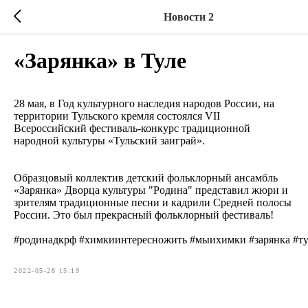
Новости 2
«Зарянка» в Туле
28 мая, в Год культурного наследия народов России, на
территории Тульского кремля состоялся VII
Всероссийский фестиваль-конкурс традиционной
народной культуры «Тульский заиграй».
Образцовый коллектив детский фольклорный ансамбль
«Зарянка» Дворца культуры "Родина" представил жюри и
зрителям традиционные песни и кадрили Средней полосы
России. Это был прекрасный фольклорный фестиваль!
#родинадкрф #химкиинтересножить #мыихимки #зарянка #ту
2022-05-28 15:19