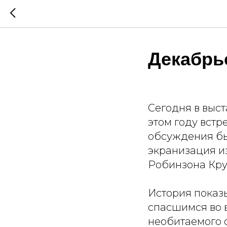
Декабрь
Сегодня в выс
этом году встр
обсуждения бы
экранизация и
Робинзона Кру
История показ
спасшимся во 
необитаемого о