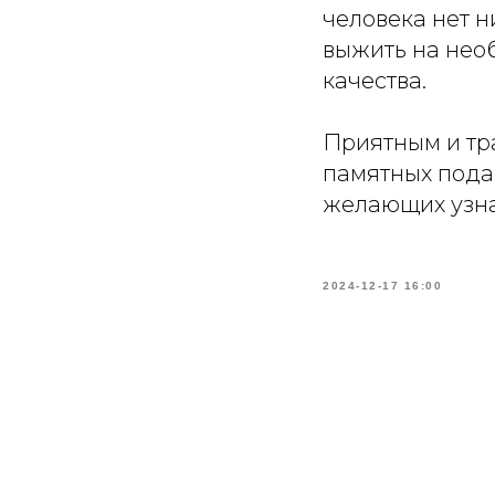
человека нет н
выжить на необ
качества.
Приятным и тр
памятных подар
желающих узна
2024-12-17 16:00