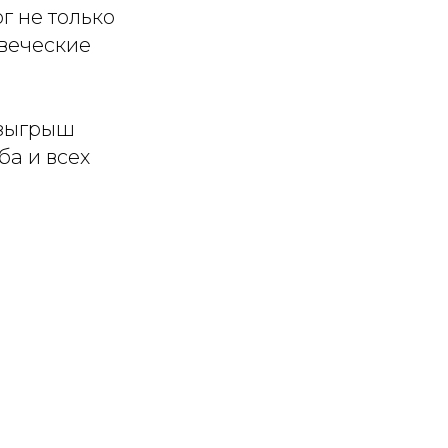
г не только
овеческие
озыгрыш
ба и всех