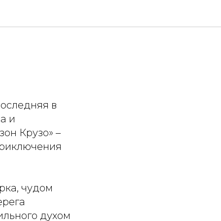
последняя в
а и
он Крузо» –
приключения
рка, чудом
ерега
сильного духом