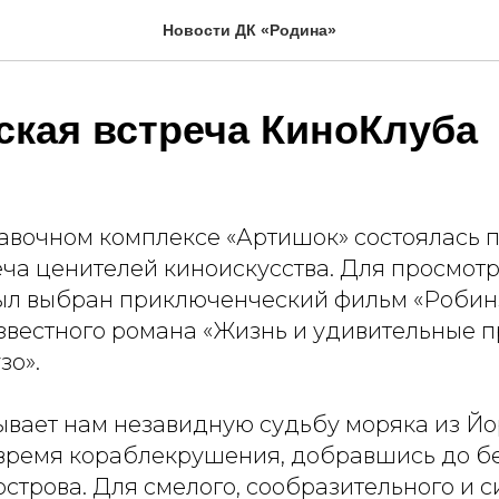
Новости ДК «Родина»
ская встреча КиноКлуба
тавочном комплексе «Артишок» состоялась 
еча ценителей киноискусства. Для просмотр
л выбран приключенческий фильм «Робинз
звестного романа «Жизнь и удивительные 
зо».
ывает нам незавидную судьбу моряка из Йо
время кораблекрушения, добравшись до б
строва. Для смелого, сообразительного и 