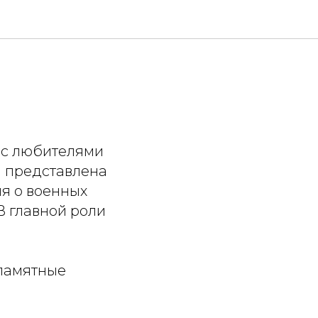
а с любителями
а представлена
я о военных
В главной роли
 памятные