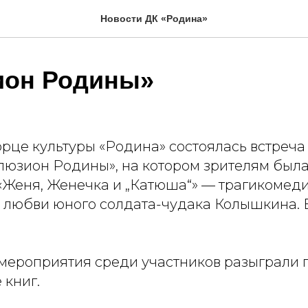
Новости ДК «Родина»
ион Родины»
орце культуры «Родина» состоялась встреч
люзион Родины», на котором зрителям был
«Женя, Женечка и „Катюша“» — трагикомеди
 любви юного солдата-чудака Колышкина. 
мероприятия среди участников разыграли
 книг.