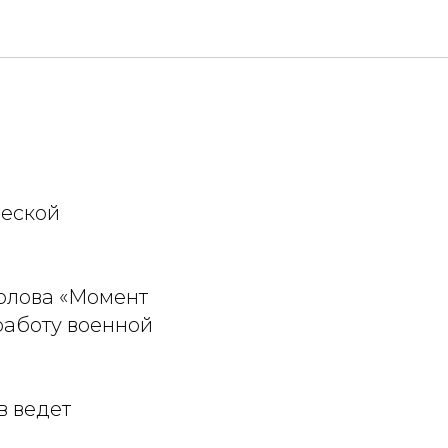
ческой
олова «Момент
 работу военной
в ведет