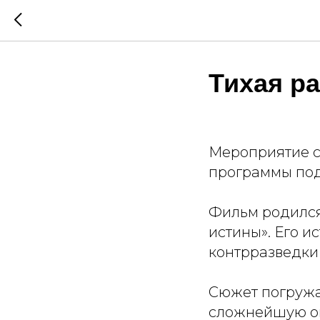
Тихая р
Мероприятие с
программы под
Фильм родился
истины». Его и
контрразведк
Сюжет погружае
сложнейшую оп