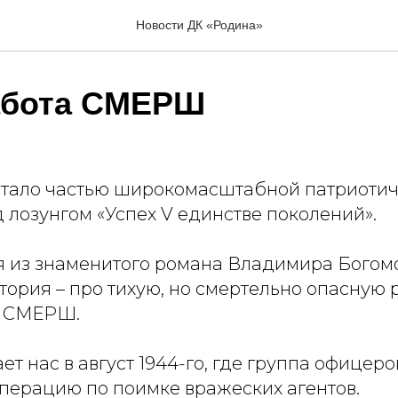
Новости ДК «Родина»
абота СМЕРШ
тало частью широкомасштабной патриоти
 лозунгом «Успех V единстве поколений».
 из знаменитого романа Владимира Богом
стория – про тихую, но смертельно опасную
и СМЕРШ.
т нас в август 1944-го, где группа офицеро
ерацию по поимке вражеских агентов.