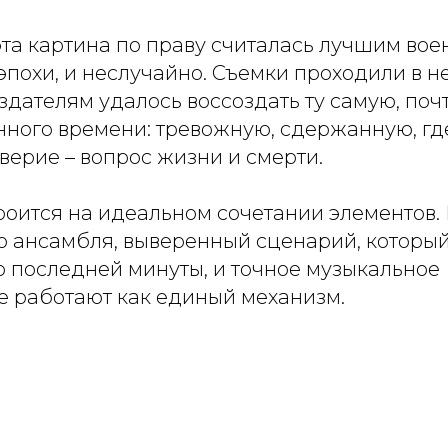
эта картина по праву считалась лучшим во
эпохи, и неслучайно. Съемки проходили в н
оздателям удалось воссоздать ту самую, по
нного времени: тревожную, сдержанную, г
верие – вопрос жизни и смерти.
троится на идеальном сочетании элементов.
го ансамбля, выверенный сценарий, которы
 последней минуты, и точное музыкальное
 работают как единый механизм.