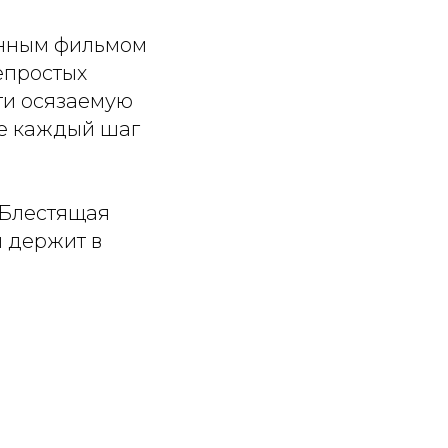
енным фильмом
епростых
чти осязаемую
де каждый шаг
 Блестящая
й держит в