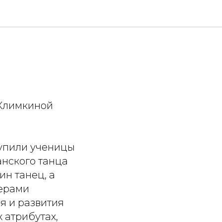
 Климкиной
тупили ученицы
анского танца
ин танец, а
мерами
я и развития
 атрибутах,