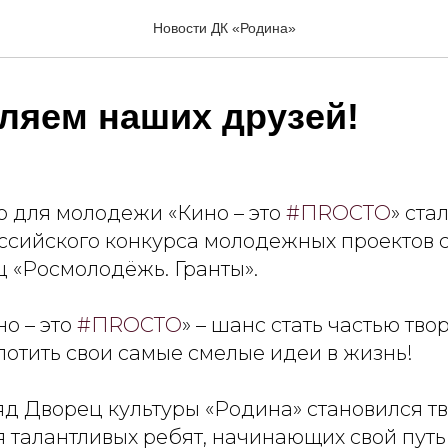
Новости ДК «Родина»
ляем наших друзей!
о для молодежи «Кино – это
#ПRОСТО
» ста
российского конкурса молодежных проектов 
ц «Росмолодёжь. Гранты».
о – это
#ПRОСТО
» – шанс стать частью тво
лотить свои самые смелые идеи в жизнь!
яд Дворец культуры «Родина» становился т
 талантливых ребят, начинающих свой путь