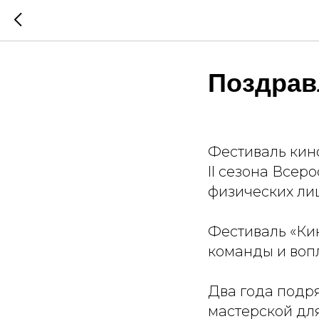
Поздрав
Фестиваль кин
ll сезона Все
физических ли
Фестиваль «Кин
команды и воп
Два года подр
мастерской для