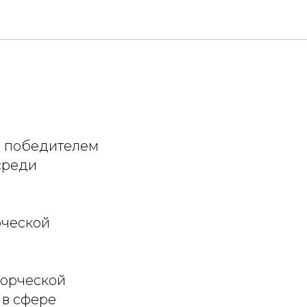
л победителем
среди
рческой
ворческой
 в сфере