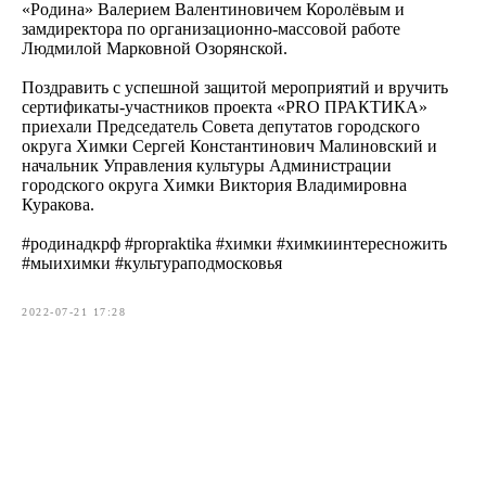
«Родина» Валерием Валентиновичем Королёвым и
замдиректора по организационно-массовой работе
Людмилой Марковной Озорянской.
Поздравить с успешной защитой мероприятий и вручить
сертификаты-участников проекта «PRO ПРАКТИКА»
приехали Председатель Совета депутатов городского
округа Химки Сергей Константинович Малиновский и
начальник Управления культуры Администрации
городского округа Химки Виктория Владимировна
Куракова.
#родинадкрф #propraktika #химки #химкиинтересножить
#мыихимки #культураподмосковья
2022-07-21 17:28